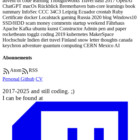
advent of code
learning
ThoughtWorks
Travel
bash
2017
OpenAi
ChatGPT
macOs
Rückblick
Bremerhaven
bats-core
learnings
book
summary
InfoSec
CCC
34C3
Leipzig
Ecuador
crontab
Ruby
Certificate
docker
Localstack
gaming
Russia
2020
blog
Windows10
SSD/HDD
scam
money
comments
startup weekend
Fährhaus
Apache Kafka
ubuntu
kunst
Constructor
Admin
pen and paper
rocketbeans
togglz
coding
2019
kubernetes
MakerSpace
Hochschule
Indien
diet
travel
Finland
snow
letter
thoughts
canada
keychron
adventure
quantum computing
CERN
Mexico
AI
Abonnements
Atom
RSS
Personal Github
CV
2017-2025 and still coding. ;)
I can be found at